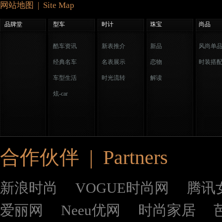
网站地图 | Site Map
品牌堂
型车
时计
珠宝
尚品
酷车资讯
新表推介
新品
风尚单
经典名车
名表展示
恋物
时装搭
车型生活
时光流转
解读
炫-car
合作伙伴 | Partners
新浪时尚
VOGUE时尚网
腾讯
爱丽网
Neeu优网
时尚家居