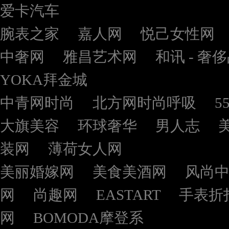
爱卡汽车
腕表之家
嘉人网
悦己女性网
中奢网
雅昌艺术网
和讯 - 奢
YOKA拜金城
中青网时尚
北方网时尚呼吸
5
大旗美容
环球奢华
男人志
装网
薄荷女人网
美丽婚嫁网
美食美酒网
风尚
网
尚趣网
EASTART
手表折
网
BOMODA摩登系