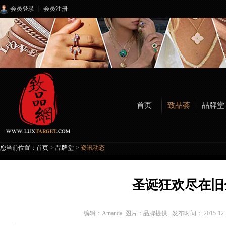
会员登录
|
会员注册
首页
致品荟
品牌堂
>
>
您当前位置：
首页
品牌堂
资讯动态
圣诞狂欢尽在旧
编辑：
Amanda 图片：品牌提供
发布时间： 2015-1