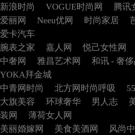
新浪时尚
VOGUE时尚网
腾讯
爱丽网
Neeu优网
时尚家居
爱卡汽车
腕表之家
嘉人网
悦己女性网
中奢网
雅昌艺术网
和讯 - 奢
YOKA拜金城
中青网时尚
北方网时尚呼吸
5
大旗美容
环球奢华
男人志
装网
薄荷女人网
美丽婚嫁网
美食美酒网
风尚