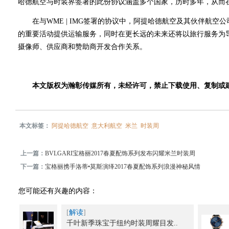
哈德航空与时装界签署的此份协议涵盖多个国家，历时多年，从而
在与WME | IMG签署的协议中，阿提哈德航空及其伙伴航空
的重要活动提供运输服务，同时在更长远的未来还将以旅行服务为
摄像师、供应商和赞助商开发合作关系。
本文版权为瀚彰传媒所有，未经许可，禁止下载使用、复制或
本文标签：
阿提哈德航空
意大利航空
米兰
时装周
上一篇：
BVLGARI宝格丽2017春夏配饰系列发布闪耀米兰时装周
下一篇：
宝格丽携手洛蒂•莫斯演绎2017春夏配饰系列浪漫神秘风情
您可能还有兴趣的内容：
[
解读
]
千叶新季珠宝于纽约时装周耀目发..