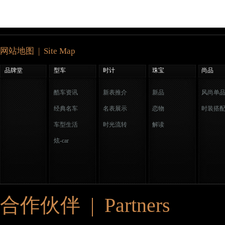
网站地图 | Site Map
品牌堂
型车
时计
珠宝
尚品
酷车资讯
新表推介
新品
风尚单
经典名车
名表展示
恋物
时装搭
车型生活
时光流转
解读
炫-car
合作伙伴 | Partners