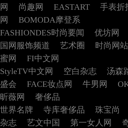
网
尚趣网
EASTART
手表折
网
BOMODA摩登系
FASHIONDES时尚要闻
优坊网
国网服饰频道
艺术圈
时尚网
蜜网
FI中文网
StyleTV中文网
空白杂志
汤森
盛会
FACE妆点网
牛男网
O
昕薇网
奢侈品
世界名牌
寺库奢侈品
珠宝尚
杂志
艺文中国
第一女人网