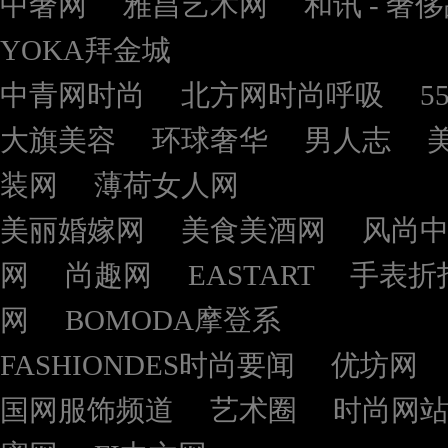
中奢网
雅昌艺术网
和讯 - 奢
YOKA拜金城
中青网时尚
北方网时尚呼吸
5
大旗美容
环球奢华
男人志
装网
薄荷女人网
美丽婚嫁网
美食美酒网
风尚
网
尚趣网
EASTART
手表折
网
BOMODA摩登系
FASHIONDES时尚要闻
优坊网
国网服饰频道
艺术圈
时尚网