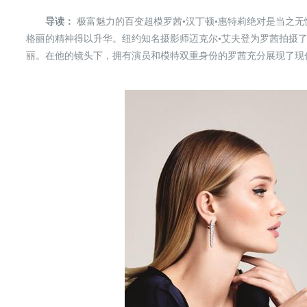
导读：
极富魅力的百变超模罗茜•汉丁顿•惠特莉绝对是当之
格丽的精神得以升华。纽约知名摄影师迈克尔•艾夫登为罗茜拍摄
丽。在他的镜头下，拥有演员和模特双重身份的罗茜充分展现了现