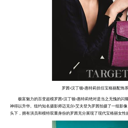
罗茜•汉丁顿•惠特莉担任宝格丽配饰
极富魅力的百变超模罗茜•汉丁顿•惠特莉绝对是当之无愧的闪耀
神得以升华。纽约知名摄影师迈克尔•艾夫登为罗茜拍摄了一组影
头下，拥有演员和模特双重身份的罗茜充分展现了现代宝格丽女性