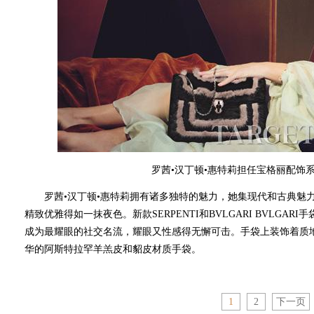
罗茜•汉丁顿•惠特莉担任宝格丽配饰
罗茜•汉丁顿•惠特莉拥有诸多独特的魅力，她集现代和古典魅力
精致优雅得如一抹夜色。新款SERPENTI和BVLGARI BVLG
成为最耀眼的社交名流，耀眼又性感得无懈可击。手袋上装饰着质
华的阿斯特拉罕羊羔皮和貂皮材质手袋。
1
2
下一页