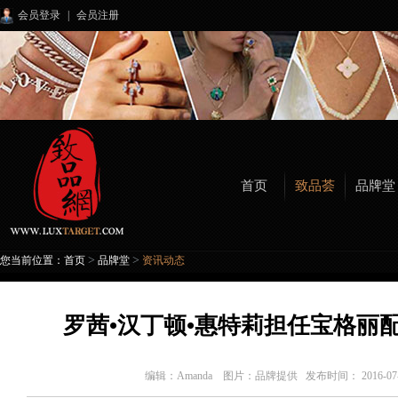
会员登录
|
会员注册
首页
致品荟
品牌堂
>
>
您当前位置：
首页
品牌堂
资讯动态
罗茜•汉丁顿•惠特莉担任宝格丽
编辑：
Amanda 图片：品牌提供
发布时间： 2016-0