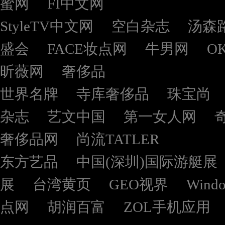
蜜网
FI中文网
StyleTV中文网
空白杂志
汤森
盛会
FACE妆点网
牛男网
O
昕薇网
奢侈品
世界名牌
寺库奢侈品
珠宝尚
杂志
艺文中国
第一女人网
奢侈品网
尚流TATLER
东方艺品
中国(深圳)国际游艇展
展
台湾黄页
GEO视界
Wind
点网
胡润百富
ZOL手机应用