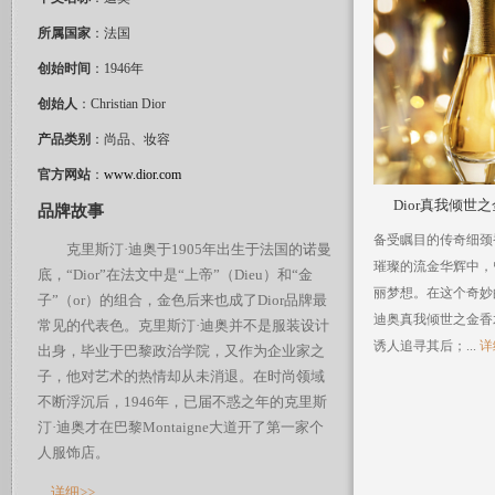
所属国家
：法国
创始时间
：1946年
创始人
：Christian Dior
产品类别
：尚品、妆容
官方网站
：
www.dior.com
Dior真我倾世之
品牌故事
备受瞩目的传奇细颈
克里斯汀·迪奥于1905年出生于法国的诺曼
璀璨的流金华辉中，
底，“Dior”在法文中是“上帝”（Dieu）和“金
丽梦想。在这个奇妙的
子”（or）的组合，金色后来也成了Dior品牌最
迪奥真我倾世之金香
常见的代表色。克里斯汀·迪奥并不是服装设计
诱人追寻其后；...
详
出身，毕业于巴黎政治学院，又作为企业家之
子，他对艺术的热情却从未消退。在时尚领域
不断浮沉后，1946年，已届不惑之年的克里斯
汀·迪奥才在巴黎Montaigne大道开了第一家个
人服饰店。
...
详细>>