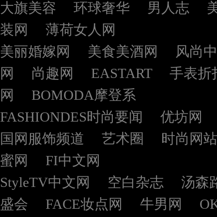
大旗美容
环球奢华
男人志
装网
薄荷女人网
美丽婚嫁网
美食美酒网
风尚
网
尚趣网
EASTART
手表折
网
BOMODA摩登系
FASHIONDES时尚要闻
优坊网
国网服饰频道
艺术圈
时尚网
蜜网
FI中文网
StyleTV中文网
空白杂志
汤森
盛会
FACE妆点网
牛男网
O