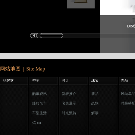
Di
网站地图 | Site Map
品牌堂
型车
时计
珠宝
尚品
酷车资讯
新表推介
新品
风尚单
经典名车
名表展示
恋物
时装搭
车型生活
时光流转
解读
炫-car