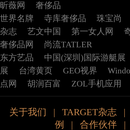
昕薇网
奢侈品
世界名牌
寺库奢侈品
珠宝尚
杂志
艺文中国
第一女人网
奢侈品网
尚流TATLER
东方艺品
中国(深圳)国际游艇展
展
台湾黄页
GEO视界
Wind
点网
胡润百富
ZOL手机应用
关于我们
|
TARGET杂志
例
|
合作伙伴